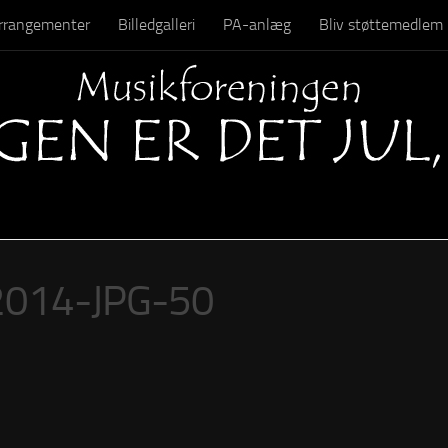
 arrangementer
Billedgalleri
PA-anlæg
Bliv støttemedlem
Kontakt
-2014-JPG-50