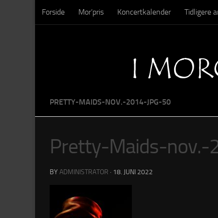
Forside
Mor’pris
Koncertkalender
Tidligere
Skip to content
Sysseltinget – Nedrivning
Sysseltinget – Billeder
PRETTY-MAIDS-NOV.-2014-JPG-50
Pretty-Maids-nov.
BY
ADMINISTRATOR
·
18. JUNI 2022