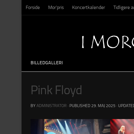
Forside
Mor’pris
Koncertkalender
Tidligere
Skip to content
Sysseltinget – Nedrivning
Sysseltinget – Billeder
BILLEDGALLERI
Pink Floyd
BY
ADMINISTRATOR
· PUBLISHED
29. MAJ 2025
· UPDAT