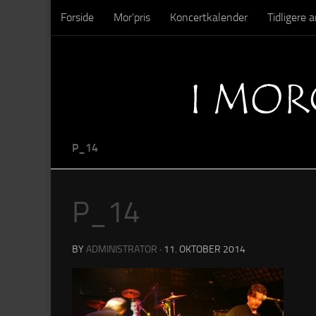
Forside
Mor’pris
Koncertkalender
Tidligere
Skip to content
Sysseltinget – Nedrivning
Sysseltinget – Billeder
P_14
P_14
BY
ADMINISTRATOR
·
11. OKTOBER 2014