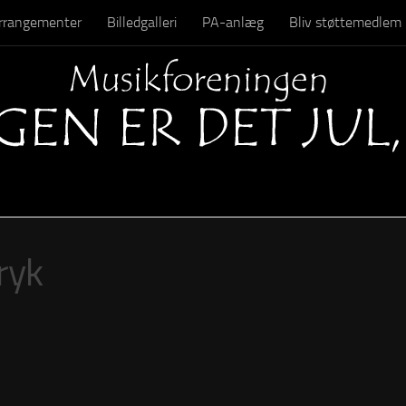
 arrangementer
Billedgalleri
PA-anlæg
Bliv støttemedlem
Kontakt
ryk