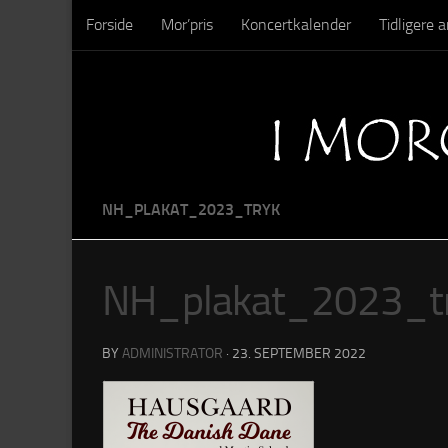
Forside
Mor’pris
Koncertkalender
Tidligere
Skip to content
Sysseltinget – Nedrivning
Sysseltinget – Billeder
NH_PLAKAT_2023_TRYK
NH_plakat_2023_t
BY
ADMINISTRATOR
·
23. SEPTEMBER 2022