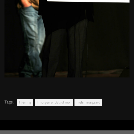
Tags:
Hjørring
I morgen er det jul mor
niels hausgaard