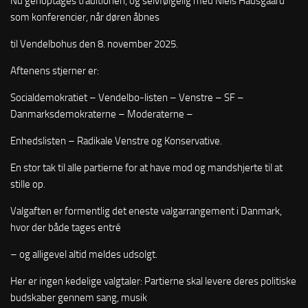
Nu genoptages traditionen, og selvfølgelig med Niels Hausgaard
som konferencier, når døren åbnes
til Vendelbohus den 8. november 2025.
Aftenens stjerner er:
Socialdemokratiet – Vendelbo-listen – Venstre – SF –
Danmarksdemokraterne – Moderaterne –
Enhedslisten – Radikale Venstre og Konservative.
En stor tak til alle partierne for at have mod og mandshjerte til at
stille op.
Valgaften er formentlig det eneste valgarrangement i Danmark,
hvor der både tages entré
– og alligevel altid meldes udsolgt.
Her er ingen kedelige valgtaler: Partierne skal levere deres politiske
budskaber gennem sang, musik