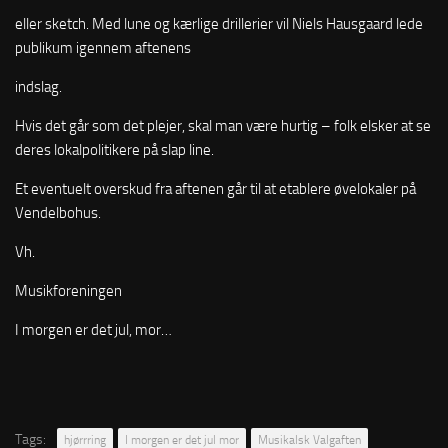
eller sketch. Med lune og kærlige drillerier vil Niels Hausgaard lede
publikum igennem aftenens
indslag.
Hvis det går som det plejer, skal man være hurtig – folk elsker at se
deres lokalpolitikere på slap line.
Et eventuelt overskud fra aftenen går til at etablere øvelokaler på
Vendelbohus.
Vh.
Musikforeningen
I morgen er det jul, mor…
Tags:
hjørrring
I morgen er det jul mor
Musikalsk Valgaften