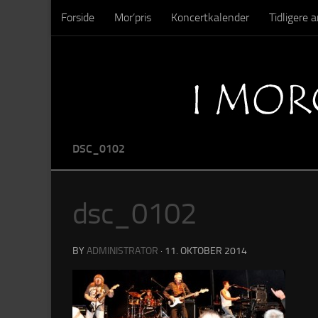
Forside
Mor’pris
Koncertkalender
Tidligere
Skip to content
Sysseltinget – Nedrivning
Sysseltinget – Billeder
DSC_0102
dsc_0102
BY
ADMINISTRATOR
·
11. OKTOBER 2014