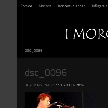
Forside
Mor’pris
Koncertkalender
Tidligere
Skip to content
Sysseltinget – Nedrivning
Sysseltinget – Billeder
DSC_0096
dsc_0096
BY
ADMINISTRATOR
·
11. OKTOBER 2014