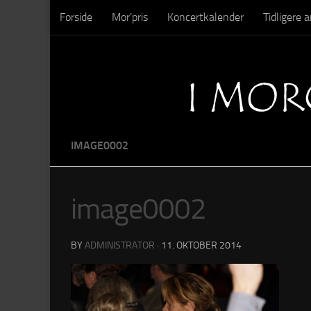
Forside
Mor’pris
Koncertkalender
Tidligere
Skip to content
Sysseltinget – Nedrivning
Sysseltinget – Billeder
IMAGE0002
image0002
BY
ADMINISTRATOR
·
11. OKTOBER 2014