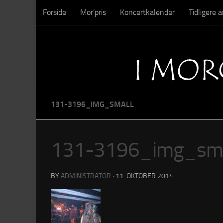
Forside
Mor’pris
Koncertkalender
Tidligere
Skip to content
Sysseltinget – Nedrivning
Sysseltinget – Billeder
131-3196_IMG_SMALL
131-3196_img_sma
BY
ADMINISTRATOR
·
11. OKTOBER 2014