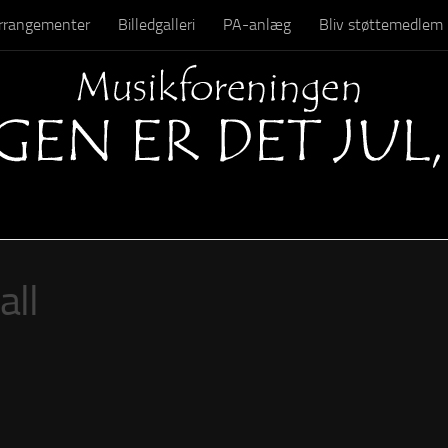
 arrangementer
Billedgalleri
PA-anlæg
Bliv støttemedlem
Kontakt
ll