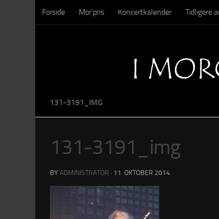
Forside
Mor’pris
Koncertkalender
Tidligere
Skip to content
Sysseltinget – Nedrivning
Sysseltinget – Billeder
131-3191_IMG
131-3191_img
BY
ADMINISTRATOR
·
11. OKTOBER 2014