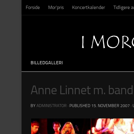
Forside
Mor’pris
Koncertkalender
Tidligere
Skip to content
Sysseltinget – Nedrivning
Sysseltinget – Billeder
BILLEDGALLERI
Anne Linnet m. band
BY
ADMINISTRATOR
· PUBLISHED
15. NOVEMBER 2007
·