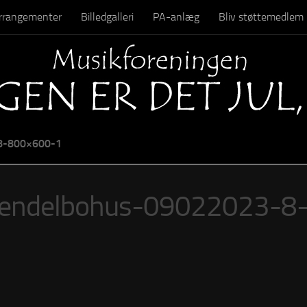
 arrangementer
Billedgalleri
PA-anlæg
Bliv støttemedlem
Kontakt
-800×600-1
Vendelbohus-09022023-8