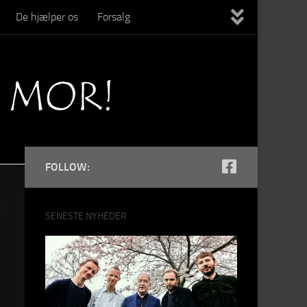
De hjælper os
Forsalg
FOLLOW:
-
SENESTE NYHEDER