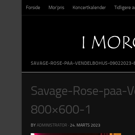
Forside
Mor’pris
Koncertkalender
Tidligere
Skip to content
Sysseltinget – Nedrivning
Sysseltinget – Billeder
SAVAGE-ROSE-PAA-VENDELBOHUS-09022023-8
Savage-Rose-paa-
800×600-1
BY
ADMINISTRATOR
·
24. MARTS 2023